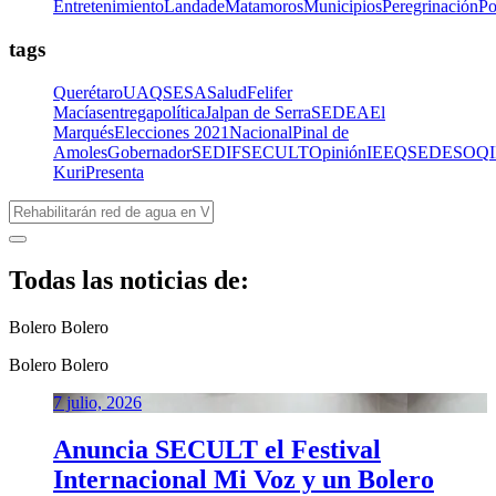
Entretenimiento
LandadeMatamoros
Municipios
Peregrinación
Po
tags
Querétaro
UAQ
SESA
Salud
Felifer
Macías
entrega
política
Jalpan de Serra
SEDEA
El
Marqués
Elecciones 2021
Nacional
Pinal de
Amoles
Gobernador
SEDIF
SECULT
Opinión
IEEQ
SEDESOQ
Kuri
Presenta
Todas las noticias de:
Bolero
Bolero
Bolero
Bolero
7 julio, 2026
Anuncia SECULT el Festival
Internacional Mi Voz y un Bolero