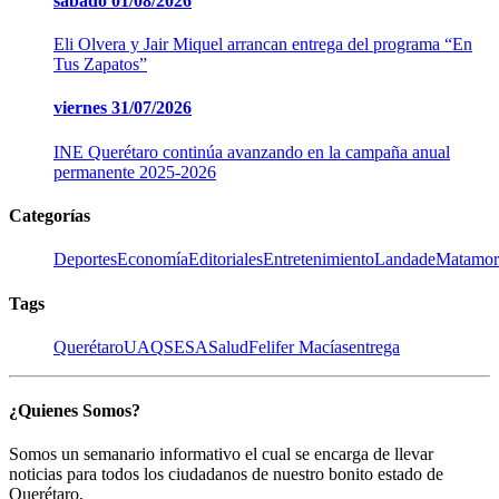
sábado
01/08/2026
Eli Olvera y Jair Miquel arrancan entrega del programa “En
Tus Zapatos”
viernes
31/07/2026
INE Querétaro continúa avanzando en la campaña anual
permanente 2025-2026
Categorías
Deportes
Economía
Editoriales
Entretenimiento
LandadeMatamor
Tags
Querétaro
UAQ
SESA
Salud
Felifer Macías
entrega
¿Quienes Somos?
Somos un semanario informativo el cual se encarga de llevar
noticias para todos los ciudadanos de nuestro bonito estado de
Querétaro,