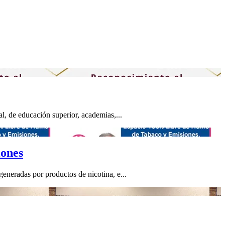
l, de educación superior, academias,...
iones
eneradas por productos de nicotina, e...