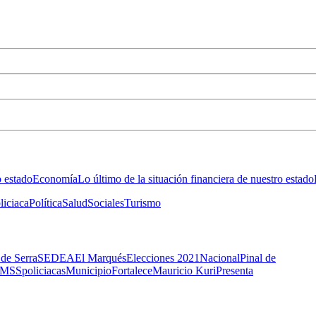
o estado
Economía
Lo último de la situación financiera de nuestro estado
liciaca
Política
Salud
Sociales
Turismo
 de Serra
SEDEA
El Marqués
Elecciones 2021
Nacional
Pinal de
IMSS
policiacas
Municipio
Fortalece
Mauricio Kuri
Presenta