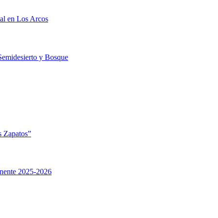
al en Los Arcos
 Semidesierto y Bosque
s Zapatos”
anente 2025-2026