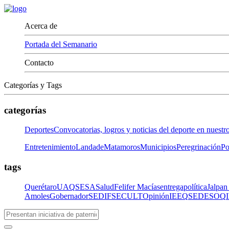
Acerca de
Portada del Semanario
Contacto
Categorías y Tags
categorías
Deportes
Convocatorias, logros y noticias del deporte en nuestr
Entretenimiento
LandadeMatamoros
Municipios
Peregrinación
Po
tags
Querétaro
UAQ
SESA
Salud
Felifer Macías
entrega
política
Jalpan
Amoles
Gobernador
SEDIF
SECULT
Opinión
IEEQ
SEDESOQ