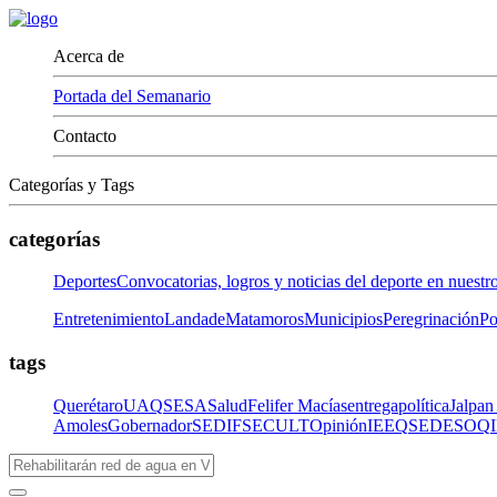
Acerca de
Portada del Semanario
Contacto
Categorías y Tags
categorías
Deportes
Convocatorias, logros y noticias del deporte en nuestr
Entretenimiento
LandadeMatamoros
Municipios
Peregrinación
Po
tags
Querétaro
UAQ
SESA
Salud
Felifer Macías
entrega
política
Jalpan
Amoles
Gobernador
SEDIF
SECULT
Opinión
IEEQ
SEDESOQ