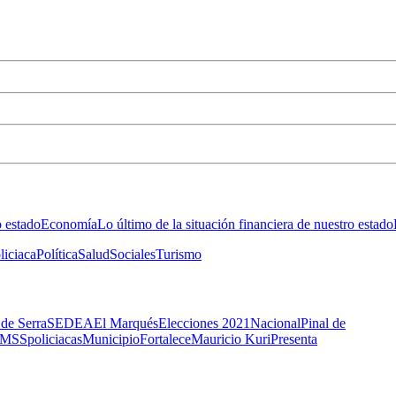
o estado
Economía
Lo último de la situación financiera de nuestro estado
liciaca
Política
Salud
Sociales
Turismo
 de Serra
SEDEA
El Marqués
Elecciones 2021
Nacional
Pinal de
IMSS
policiacas
Municipio
Fortalece
Mauricio Kuri
Presenta