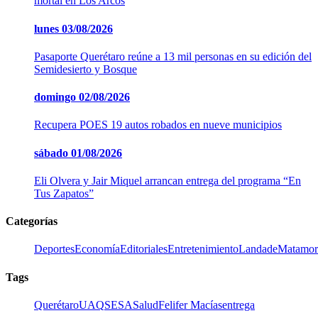
mortal en Los Arcos
lunes
03/08/2026
Pasaporte Querétaro reúne a 13 mil personas en su edición del
Semidesierto y Bosque
domingo
02/08/2026
Recupera POES 19 autos robados en nueve municipios
sábado
01/08/2026
Eli Olvera y Jair Miquel arrancan entrega del programa “En
Tus Zapatos”
Categorías
Deportes
Economía
Editoriales
Entretenimiento
LandadeMatamor
Tags
Querétaro
UAQ
SESA
Salud
Felifer Macías
entrega