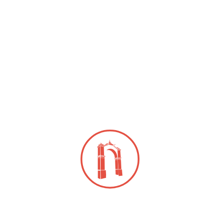
dos se reúnen en Querétaro para homologar
 en la evaluación de planes y programas de estudio
Últi
taro fortalece la salud
l de la juventud
o del Mes de la Juventud, la titular de la Secretaría
entud (SEJUVE), Virginia Hernández Vázquez,
e, durante los cinco años de la administraci...
n jornada de salud a
nas, en Landa de Matamoros
Matamoros, Qro., 5 de agosto de 2026.-
s de la comunidad de Neblinas recibieron servicios
 apoyos gratuitos durante una jornada de salud