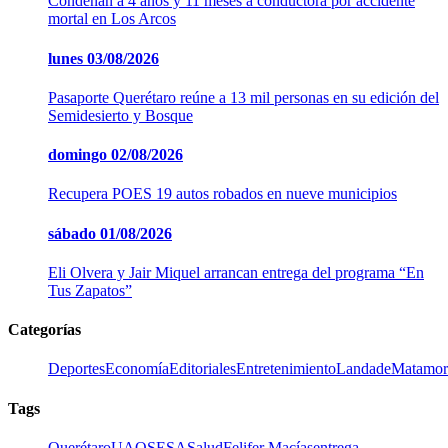
Condenan a 4 años y 11 meses a conductora por accidente
mortal en Los Arcos
lunes
03/08/2026
Pasaporte Querétaro reúne a 13 mil personas en su edición del
Semidesierto y Bosque
domingo
02/08/2026
Recupera POES 19 autos robados en nueve municipios
sábado
01/08/2026
Eli Olvera y Jair Miquel arrancan entrega del programa “En
Tus Zapatos”
Categorías
Deportes
Economía
Editoriales
Entretenimiento
LandadeMatamor
Tags
Querétaro
UAQ
SESA
Salud
Felifer Macías
entrega