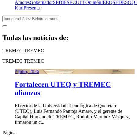
Amoles
Gobernador
SEDIF
SECULT
Opinión
IEEQ
SEDESOQ
Kuri
Presenta
Todas las noticias de:
TREMEC
TREMEC
TREMEC
TREMEC
7 julio, 2026
Fortalecen UTEQ y TREMEC
alianzas
El rector de la Universidad Tecnológica de Querétaro
(UTEQ), Luis Fernando Pantoja Amaro, y el gerente de
Capital Humano de TREMEC, Rodolfo Martínez Vázquez,
firmaron un c...
Página