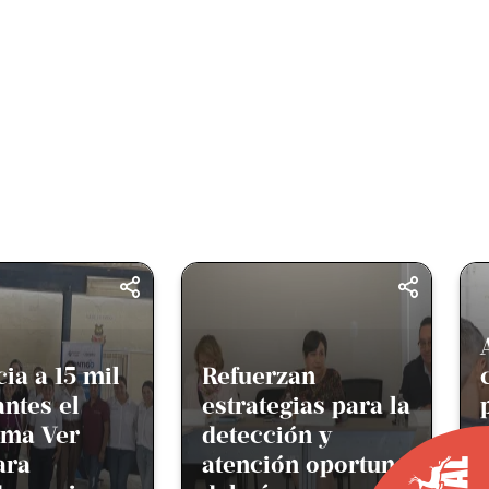
Abre SEDIF
zan
convocatoria
egias para la
permanente para
ión y
el programa
ón oportuna
Hogares de