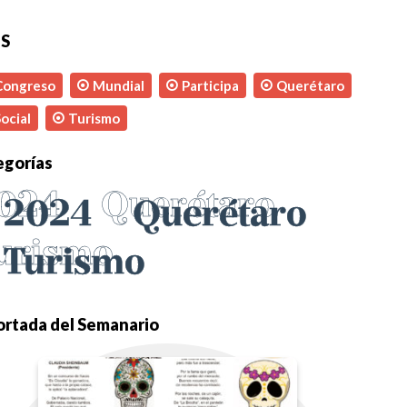
S
Congreso
Mundial
Participa
Querétaro
ocial
Turismo
egorías
024
Querétaro
2024
Querétaro
urismo
Turismo
ortada del Semanario