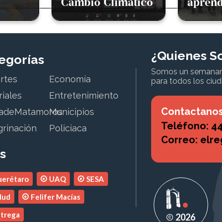
ático
aprender mejor
del cá
¿Quienes S
egorías
Somos un semanario 
rtes
Economía
para todos los ciu
riales
Entretenimiento
Contactano
adeMatamoros
Municipios
Teléfono: 44
grinación
Policiaca
Correo: elr
s
erétaro
UAQ
SESA
lud
Felifer Macías
trega
2026