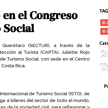
TAG
 en el Congreso
 Social
S
Cat
 Querétaro (SECTUR), a través de la 
2
cción al Turista (CAPTA), Juliette Rojo 
de Turismo Social, con sede en el Centro 
T
 Costa Rica.
P
nternacional de Turismo Social (ISTO), de 
ga a líderes del sector de todo el mundo, 
s de la sociedad civil, para reflexionar y 