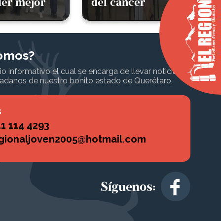
ncer
Corazón
omos?
informativo el cual se encarga de llevar noticias
dadanos de nuestro bonito estado de Querétaro,
s
1 114 4293
egionaljoven2005@hotmail.com
Síguenos: