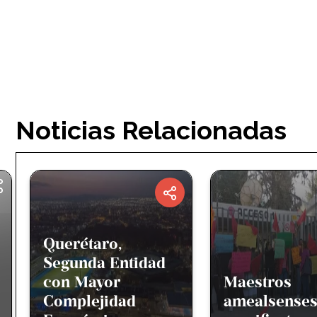
Noticias Relacionadas
Querétaro
Pionero en
Maestros
Acciones pa
amealsenses se
Combatir el