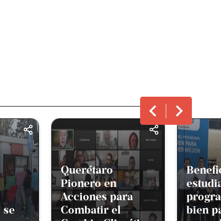
Beneficia a 15 mil
Refuer
estudiantes el
estrat
ra
programa Ver
detecc
bien para
atenci