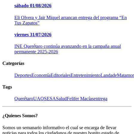
sábado
01/08/2026
Eli Olvera y Jair Miquel arrancan entrega del programa “En
Tus Zapatos”
viernes
31/07/2026
INE Querétaro continúa avanzando en la campaña anual
permanente 2025-2026
Categorías
Deportes
Economía
Editoriales
Entretenimiento
LandadeMatamor
Tags
Querétaro
UAQ
SESA
Salud
Felifer Macías
entrega
¿Quienes Somos?
Somos un semanario informativo el cual se encarga de llevar
noticias para todos los ciudadanos de nuestro bonito estado de