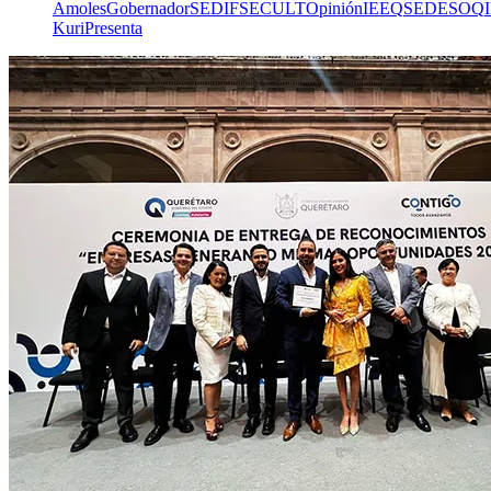
Amoles
Gobernador
SEDIF
SECULT
Opinión
IEEQ
SEDESOQ
Kuri
Presenta