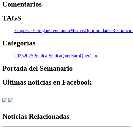
Comentarios
TAGS
Empresas
Entregan
Generando
Mismas
Oportunidades
Reconocim
Categorías
2025
2025
Política
Política
Querétaro
Querétaro
Portada del Semanario
Últimas noticias en Facebook
Noticias Relacionadas