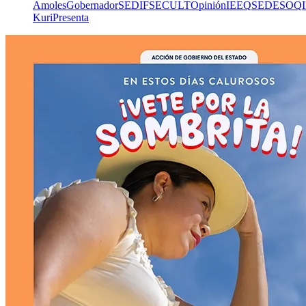
Amoles
Gobernador
SEDIF
SECULT
Opinión
IEEQ
SEDESOQ
Kuri
Presenta