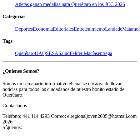
Atletas ganan medallas para Querétaro en los JCC 2026
Categorías
Deportes
Economía
Editoriales
Entretenimiento
LandadeMatamor
Tags
Querétaro
UAQ
SESA
Salud
Felifer Macías
entrega
¿Quienes Somos?
Somos un semanario informativo el cual se encarga de llevar
noticias para todos los ciudadanos de nuestro bonito estado de
Querétaro,
Contactanos
Teléfono: 441 114 4293
Correo: elregionaljoven2005@hotmail.com
2026
Síguenos: