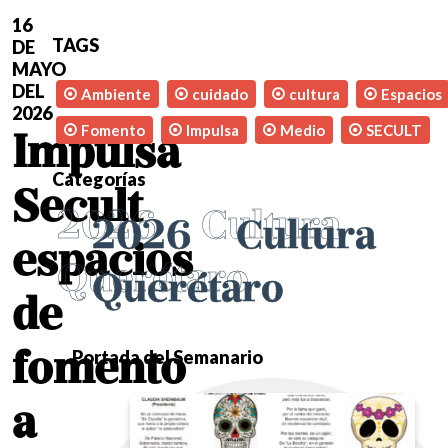
16
TAGS
DE
MAYO
DEL
Ambiente
cuidado
cultura
Espacios
2026
Fomento
Impulsa
Medio
SECULT
Impulsa
Categorías
Secult
2026
Cultura
2026
Cultura
espacios
Querétaro
Querétaro
de
fomento
Portada del Semanario
a