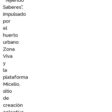
“Tejiendo 
Saberes”, 
impulsado 
por 
el 
huerto 
urbano 
Zona 
Viva 
y 
la 
plataforma 
Micelio, 
sitio 
de 
creación 