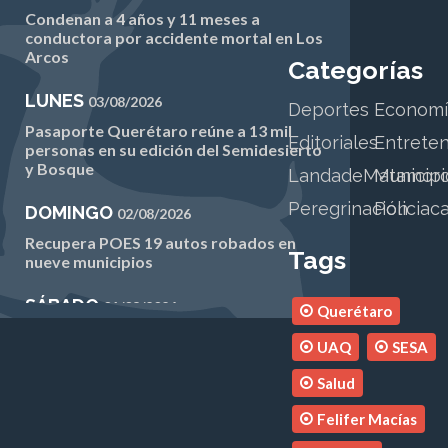
Condenan a 4 años y 11 meses a
conductora por accidente mortal en Los
Arcos
Categorías
LUNES
03/08/2026
Deportes
Economí
Pasaporte Querétaro reúne a 13 mil
Editoriales
Entrete
personas en su edición del Semidesierto
y Bosque
LandadeMatamor
Municipi
Peregrinación
Policiac
DOMINGO
02/08/2026
Recupera POES 19 autos robados en
Tags
nueve municipios
SÁBADO
01/08/2026
Querétaro
Eli Olvera y Jair Miquel arrancan entrega
UAQ
SESA
del programa “En Tus Zapatos”
Salud
VIERNES
31/07/2026
Felifer Macías
INE Querétaro continúa avanzando en la
campaña anual permanente 2025-2026