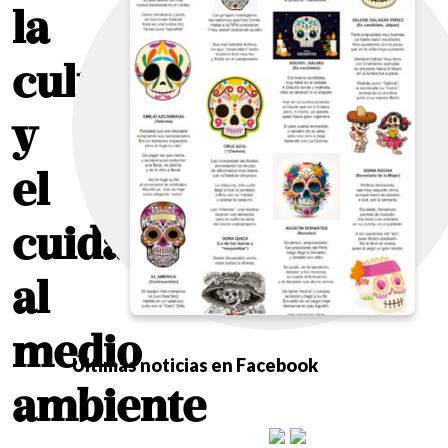
la
cultura
y
el
cuidado
al
medio
Últimas noticias en Facebook
ambiente