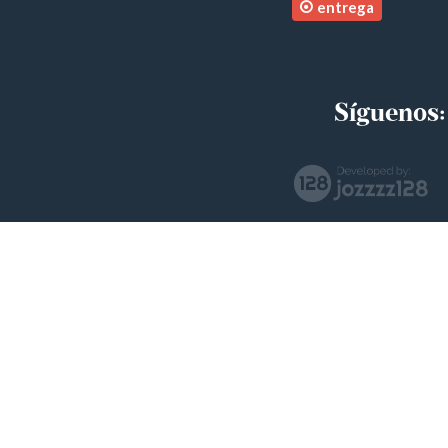
entrega
JUEVES
30/07/2026
Concluyen pasantes de salud su servicio
social en el HGQ
Síguenos: