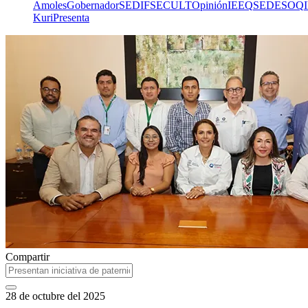
Amoles
Gobernador
SEDIF
SECULT
Opinión
IEEQ
SEDESOQ
Kuri
Presenta
Compartir
28 de octubre del 2025