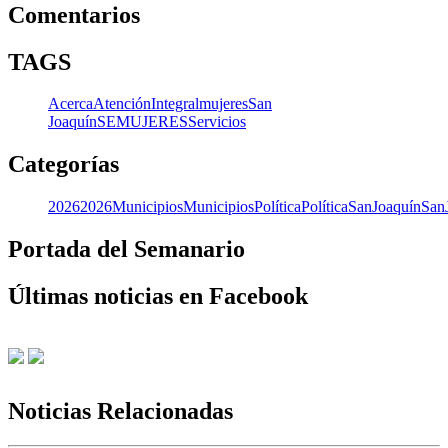
Comentarios
TAGS
Acerca
Atención
Integral
mujeres
San
Joaquín
SEMUJERES
Servicios
Categorías
2026
2026
Municipios
Municipios
Política
Política
SanJoaquín
San
Portada del Semanario
Últimas noticias en Facebook
Noticias Relacionadas