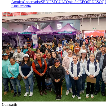
Amoles
Gobernador
SEDIF
SECULT
Opinión
IEEQ
SEDESOQ
Kuri
Presenta
Compartir