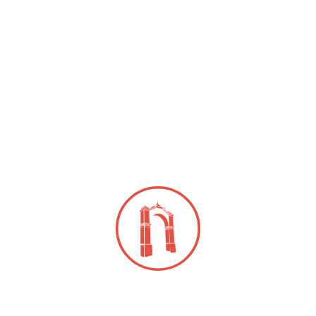
* Personal policial de Atención a Víctimas cu...
Últi
ueven IEEQ y AMCEE
racia paritaria a través de
editorial
to Electoral del Estado de Querétaro (IEEQ), a
la Comisión de Inclusión, y la Asociación Mexicana
ras Estatales Electorales A.C. (AMCEE) pres...
oce IEEQ a personas
as mayores, a través de
rso de cuento
to Electoral del Estado de Querétaro (IEEQ) llevó a
remiación del Primer Concurso de Cuento para
adultas mayores “Historias que nos representan...