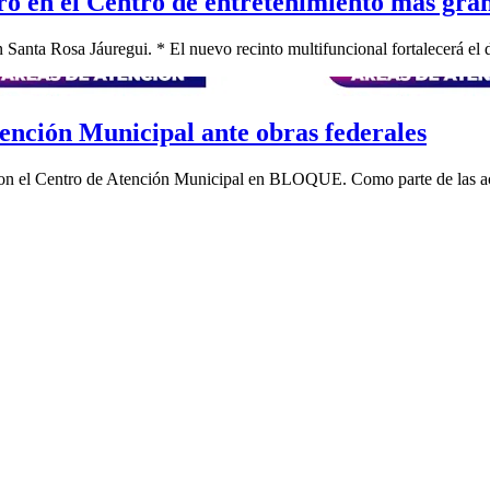
o en el Centro de entretenimiento más gran
Santa Rosa Jáuregui. * El nuevo recinto multifuncional fortalecerá el dep
ención Municipal ante obras federales
 con el Centro de Atención Municipal en BLOQUE. Como parte de las acc