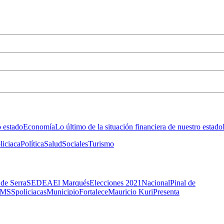
o estado
Economía
Lo último de la situación financiera de nuestro estado
liciaca
Política
Salud
Sociales
Turismo
 de Serra
SEDEA
El Marqués
Elecciones 2021
Nacional
Pinal de
IMSS
policiacas
Municipio
Fortalece
Mauricio Kuri
Presenta