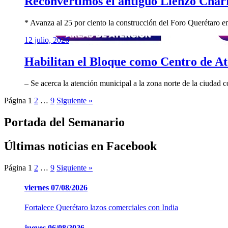
Reconvertimos el antiguo Lienzo Charr
* Avanza al 25 por ciento la construcción del Foro Querétaro en 
12 julio, 2026
Habilitan el Bloque como Centro de At
– Se acerca la atención municipal a la zona norte de la ciudad
Página
1
2
…
9
Siguiente »
Portada del Semanario
Últimas noticias en Facebook
Página
1
2
…
9
Siguiente »
viernes
07/08/2026
Fortalece Querétaro lazos comerciales con India
jueves
06/08/2026