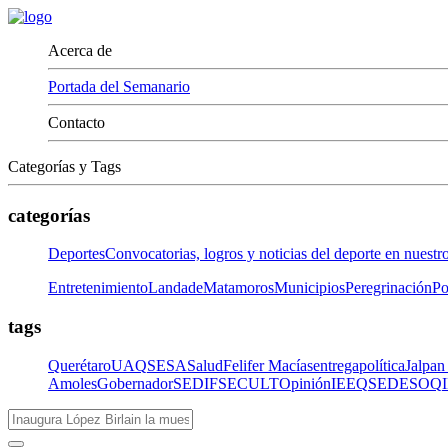
Acerca de
Portada del Semanario
Contacto
Categorías y Tags
categorías
Deportes
Convocatorias, logros y noticias del deporte en nuestr
Entretenimiento
LandadeMatamoros
Municipios
Peregrinación
Po
tags
Querétaro
UAQ
SESA
Salud
Felifer Macías
entrega
política
Jalpan
Amoles
Gobernador
SEDIF
SECULT
Opinión
IEEQ
SEDESOQ