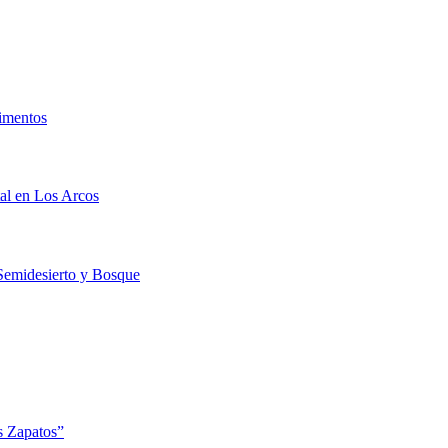
limentos
al en Los Arcos
 Semidesierto y Bosque
s Zapatos”