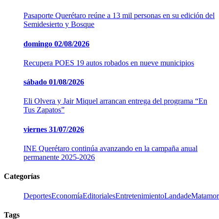
Pasaporte Querétaro reúne a 13 mil personas en su edición del
Semidesierto y Bosque
domingo
02/08/2026
Recupera POES 19 autos robados en nueve municipios
sábado
01/08/2026
Eli Olvera y Jair Miquel arrancan entrega del programa “En
Tus Zapatos”
viernes
31/07/2026
INE Querétaro continúa avanzando en la campaña anual
permanente 2025-2026
Categorías
Deportes
Economía
Editoriales
Entretenimiento
LandadeMatamor
Tags