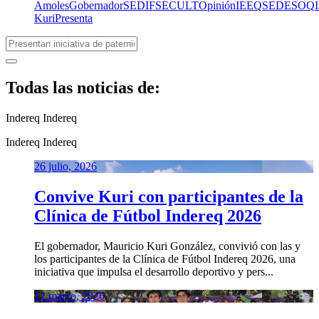
Amoles
Gobernador
SEDIF
SECULT
Opinión
IEEQ
SEDESOQ
Kuri
Presenta
Todas las noticias de:
Indereq
Indereq
Indereq
Indereq
26 julio, 2026
Convive Kuri con participantes de la
Clínica de Fútbol Indereq 2026
El gobernador, Mauricio Kuri González, convivió con las y
los participantes de la Clínica de Fútbol Indereq 2026, una
iniciativa que impulsa el desarrollo deportivo y pers...
12 marzo, 2026