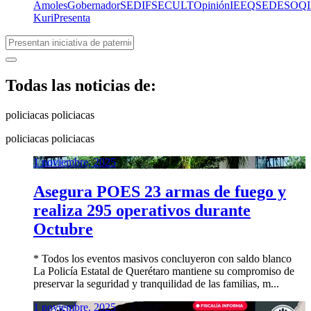
Amoles
Gobernador
SEDIF
SECULT
Opinión
IEEQ
SEDESOQ
Kuri
Presenta
Todas las noticias de:
policiacas
policiacas
policiacas
policiacas
1 noviembre, 2025
Asegura POES 23 armas de fuego y
realiza 295 operativos durante
Octubre
* Todos los eventos masivos concluyeron con saldo blanco
La Policía Estatal de Querétaro mantiene su compromiso de
preservar la seguridad y tranquilidad de las familias, m...
1 noviembre, 2025