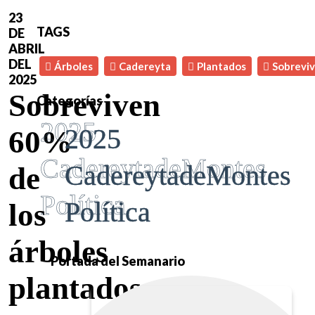
23
TAGS
DE
ABRIL
DEL
Árboles
Cadereyta
Plantados
Sobrevi
2025
Sobreviven
Categorías
2025
2025
60%
CadereytadeMontes
CadereytadeMontes
de
Política
Política
los
árboles
Portada del Semanario
plantados