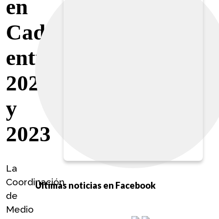
en
Cadereyta
entre
2020
y
2023
La 
Coordinación 
Últimas noticias en Facebook
de 
Medio 