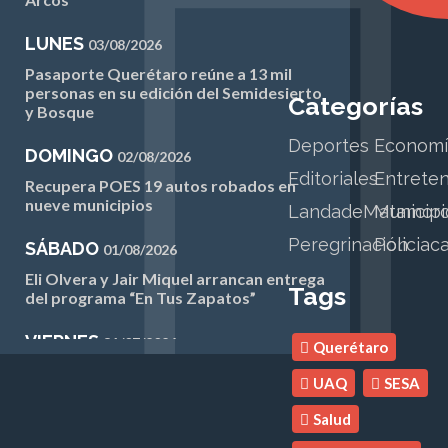
LUNES
03/08/2026
Pasaporte Querétaro reúne a 13 mil
personas en su edición del Semidesierto
Categorías
y Bosque
Deportes
Economí
DOMINGO
02/08/2026
Editoriales
Entrete
Recupera POES 19 autos robados en
nueve municipios
LandadeMatamor
Municipi
Peregrinación
Policiac
SÁBADO
01/08/2026
Eli Olvera y Jair Miquel arrancan entrega
Tags
del programa “En Tus Zapatos”
VIERNES
31/07/2026
Querétaro
INE Querétaro continúa avanzando en la
UAQ
SESA
campaña anual permanente 2025-2026
Salud
JUEVES
30/07/2026