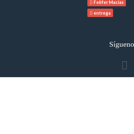
Felifer Macías
Concluyen pasantes de salud su servicio
social en el HGQ
entrega
MIÉRCOLES
29/07/2026
Atletas ganan medallas para Querétaro
en los JCC 2026
Sígueno