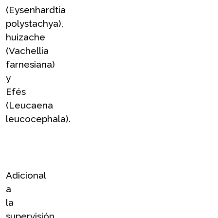
(Eysenhardtia 
polystachya), 
huizache 
(Vachellia 
farnesiana) 
y 
Efés 
(Leucaena 
leucocephala).
Adicional 
a 
la 
supervisión, 