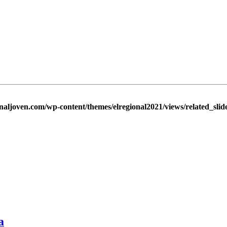
naljoven.com/wp-content/themes/elregional2021/views/related_slid
a