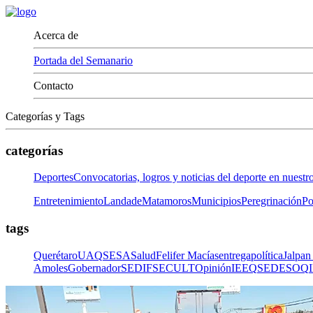
Acerca de
Portada del Semanario
Contacto
Categorías y Tags
categorías
Deportes
Convocatorias, logros y noticias del deporte en nuestr
Entretenimiento
LandadeMatamoros
Municipios
Peregrinación
Po
tags
Querétaro
UAQ
SESA
Salud
Felifer Macías
entrega
política
Jalpan
Amoles
Gobernador
SEDIF
SECULT
Opinión
IEEQ
SEDESOQ