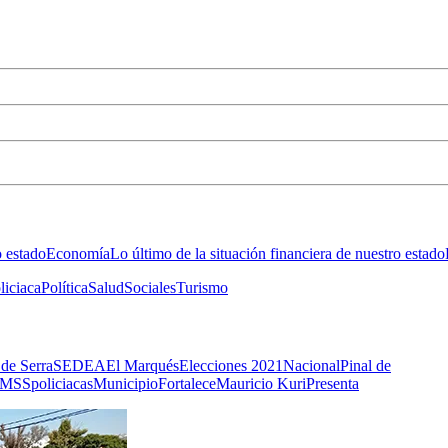
o estado
Economía
Lo último de la situación financiera de nuestro estado
liciaca
Política
Salud
Sociales
Turismo
 de Serra
SEDEA
El Marqués
Elecciones 2021
Nacional
Pinal de
IMSS
policiacas
Municipio
Fortalece
Mauricio Kuri
Presenta